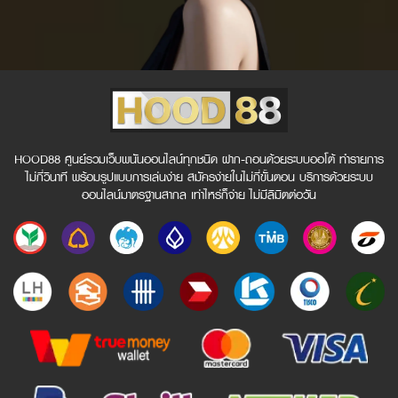
HOOD88 ศูนย์รวมเว็บพนันออนไลน์ทุกชนิด ฝาก-ถอนด้วยระบบออโต้ ทำรายการ
ไม่กี่วินาที พร้อมรูปแบบการเล่นง่าย สมัครง่ายในไม่กี่ขั้นตอน บริการด้วยระบบ
ออนไลน์มาตรฐานสากล เท่าไหร่ก็จ่าย ไม่มีลิมิตต่อวัน