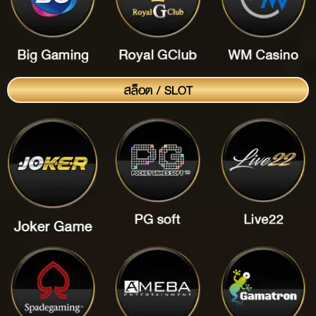
สล็อต / SLOT