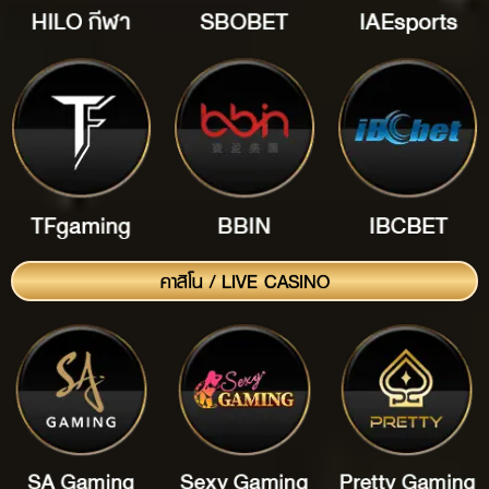
คาสิโน / LIVE CASINO