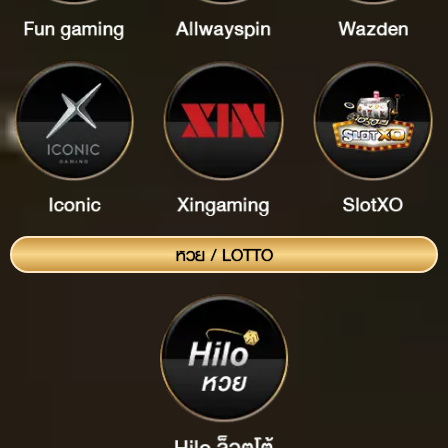
หวย / LOTTO